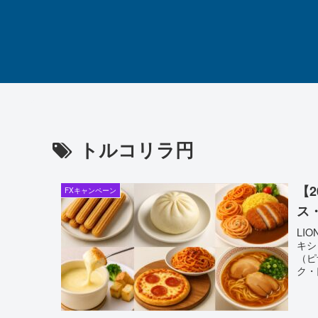
トルコリラ円
【2
FXキャンペーン
ス
LI
キシ
（ピ
ク・