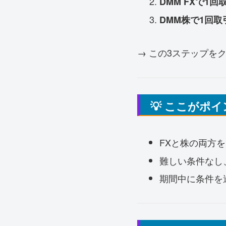
DMM FXで1回
DMM株で1回取
→ この3ステップを
💡 ここがポ
FXと株の両方
難しい条件なし
期間中に条件を