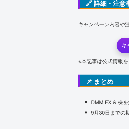
🔗 詳細・注意
キャンペーン内容や
キ
※本記事は公式情報
📌 まとめ
DMM FX &
9月30日まで